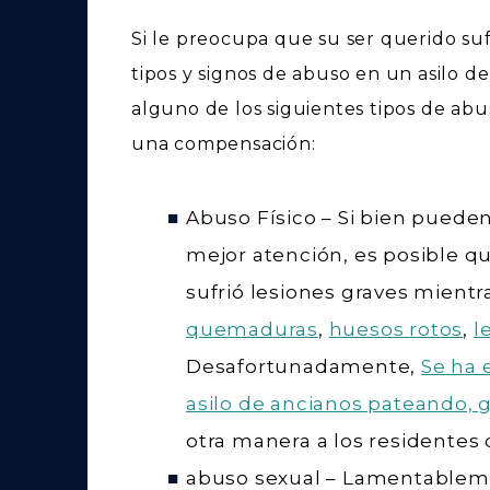
Si le preocupa que su ser querido su
tipos y signos de abuso en un asilo d
alguno de los siguientes tipos de ab
una compensación:
Abuso Físico
– Si bien pueden
mejor atención, es posible q
sufrió lesiones graves mientr
quemaduras
,
huesos rotos
,
l
Desafortunadamente,
Se ha 
asilo de ancianos pateando, 
otra manera a los residentes
abuso sexual
– Lamentableme